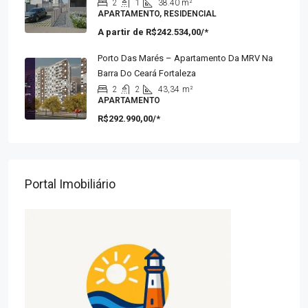
2
1
38.40 m²
APARTAMENTO, RESIDENCIAL
A partir de
R$242.534,00/*
Porto Das Marés – Apartamento Da MRV Na
Barra Do Ceará Fortaleza
2
2
43,34
m²
APARTAMENTO
R$292.990,00/*
Portal Imobiliário