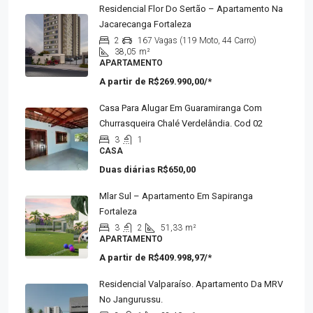
Residencial Flor Do Sertão – Apartamento Na
Jacarecanga Fortaleza
2
167 Vagas (119 Moto, 44 Carro)
38,05
m²
APARTAMENTO
A partir de
R$269.990,00/*
Casa Para Alugar Em Guaramiranga Com
Churrasqueira Chalé Verdelândia. Cod 02
3
1
CASA
Duas diárias
R$650,00
Mlar Sul – Apartamento Em Sapiranga
Fortaleza
3
2
51,33
m²
APARTAMENTO
A partir de
R$409.998,97/*
Residencial Valparaíso. Apartamento Da MRV
No Jangurussu.