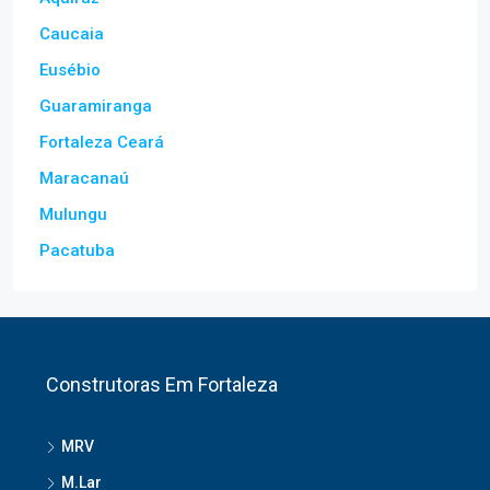
Caucaia
Eusébio
Guaramiranga
Fortaleza Ceará
Maracanaú
Mulungu
Pacatuba
Construtoras Em Fortaleza
MRV
M.Lar