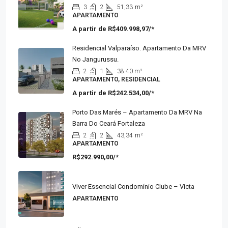
Fortaleza
3
2
51,33
m²
APARTAMENTO
A partir de
R$409.998,97/*
Residencial Valparaíso. Apartamento Da MRV
No Jangurussu.
2
1
38.40 m²
APARTAMENTO, RESIDENCIAL
A partir de
R$242.534,00/*
Porto Das Marés – Apartamento Da MRV Na
Barra Do Ceará Fortaleza
2
2
43,34
m²
APARTAMENTO
R$292.990,00/*
Viver Essencial Condomínio Clube – Victa
APARTAMENTO