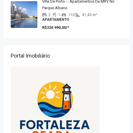
Ville De Porto – Apartamentos Da MRV No
Parque Albano
2
1
110
41,40
m²
APARTAMENTO
R$224.990,00/*
Portal Imobiliário