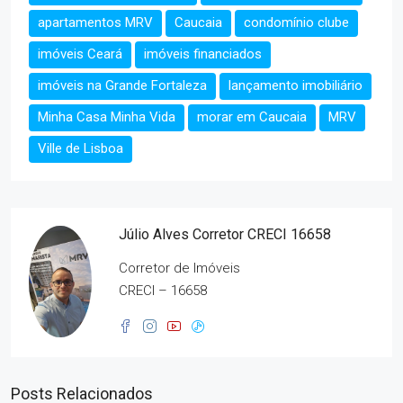
apartamentos MRV
Caucaia
condomínio clube
imóveis Ceará
imóveis financiados
imóveis na Grande Fortaleza
lançamento imobiliário
Minha Casa Minha Vida
morar em Caucaia
MRV
Ville de Lisboa
Júlio Alves Corretor CRECI 16658
Corretor de Imóveis
CRECI – 16658
Posts Relacionados