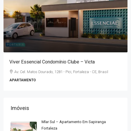
A partir de
R$294.990,00
/*
Parque Marista MRV | Centro – Fortaleza
Rua Conselheiro Tristão - Centro, Fortaleza - CE, Brasil
2
38,80
m²
APARTAMENTO
Imóveis
Mlar Sul – Apartamento Em Sapiranga