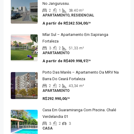
Residencial Valparaíso. Apartamento Da MRV
No Jangurussu.
2
1
38.40 m²
APARTAMENTO, RESIDENCIAL
A partir de
R$242.534,00/*
Mlar Sul – Apartamento Em Sapiranga
Fortaleza
3
2
51,33
m²
APARTAMENTO
A partir de
R$409.998,97/*
Porto Das Marés – Apartamento Da MRV Na
Barra Do Ceará Fortaleza
2
2
43,34
m²
APARTAMENTO
R$292.990,00/*
Casa Em Guaramiranga Com Piscina. Chalé
Verdelandia 01
3
2
3
CASA