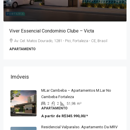
A partir de
R$294.990,00
/*
Parque Marista MRV | Centro – Fortaleza
Rua Conselheiro Tristão - Centro, Fortaleza - CE, Brasil
2
38,80
m²
APARTAMENTO
Imóveis
MLar Cambeba – Apartamentos M.lar No
Cambeba Fortaleza
2
2
51,98
m²
APARTAMENTO
A partir de
R$345.990,00/*