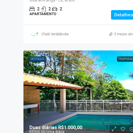
Guaramiranga - CE, Brasil
2
2
2
APARTAMENTO
Detalhes
Chalé Verdelândia
3 meses atr
DESTAQUE
TEMPORA
Duas diárias
R$1.000,00
R$900,00
/Uma diária