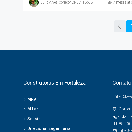
Júlio Alves Corretor CRECI 16658
7 meses atr
Construtoras Em Fortaleza
Contato
Júlio Alve
MRV
M.Lar
Corret
agendame
Sensia
85 400
Direcional Engenharia
julio@