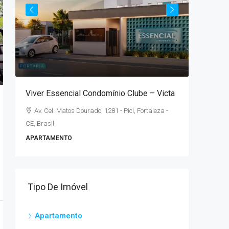
A parti
lé
Viver Essencial Condomínio Clube – Victa
Parque 
Av. Cel. Matos Dourado, 1281 - Pici, Fortaleza -
Rua Con
CE, Brasil
Brasil
APARTAMENTO
2
APARTAM
Tipo De Imóvel
Apartamento