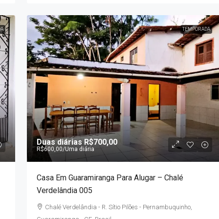
DA
TEMPORADA
Duas diárias
R$700,00
R$600,00
/Uma diária
Casa Em Guaramiranga Para Alugar – Chalé
Verdelândia 005
Chalé Verdelândia - R. Sítio Pilões - Pernambuquinho,