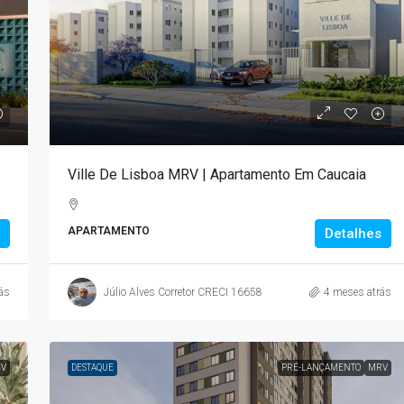
Ville De Lisboa MRV | Apartamento Em Caucaia
APARTAMENTO
Detalhes
ás
Júlio Alves Corretor CRECI 16658
4 meses atrás
V
DESTAQUE
PRÉ-LANÇAMENTO
MRV