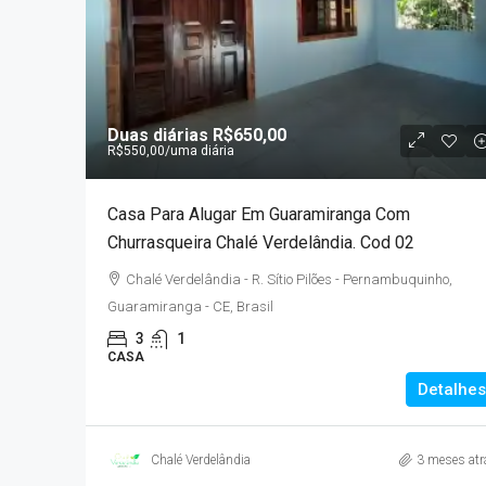
A partir de
R$377.936,3
Duas diárias
R$650,00
R$550,00
/uma diária
MLar Kennedy – Apartam
Casa Para Alugar Em Guaramiranga Com
Fortaleza Próximos Ao R
Churrasqueira Chalé Verdelândia. Cod 02
Avenida Sargento Hermínio 
Chalé Verdelândia - R. Sítio Pilões - Pernambuquinho,
Monte Castelo, Fortaleza - CE, B
Guaramiranga - CE, Brasil
3
2
1
50,88
3
1
APARTAMENTO
CASA
Detalhes
Chalé Verdelândia
3 meses atr