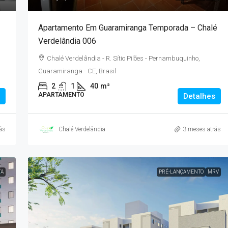
Apartamento Em Guaramiranga Temporada – Chalé
Verdelândia 006
Chalé Verdelândia - R. Sítio Pilões - Pernambuquinho,
Guaramiranga - CE, Brasil
2
1
40
m²
APARTAMENTO
Detalhes
ás
Chalé Verdelândia
3 meses atrás
TA
PRÉ-LANÇAMENTO
MRV