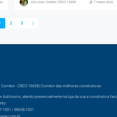
ás
Júlio Alves Corretor CRECI 16658
7 meses atrás
1
2
3
s Corretor - CRECI 16658 | Corretor das melhores construtoras.
or Autônomo, atendo presencialmente na loja da sua a construtora fav
nto.
7-1001 / 98558-1001
mylar.com.br