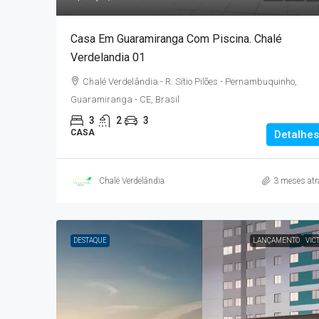
Casa Em Guaramiranga Com Piscina. Chalé
Verdelandia 01
Chalé Verdelândia - R. Sítio Pilões - Pernambuquinho,
Guaramiranga - CE, Brasil
3
2
3
CASA
Detalhes
Chalé Verdelândia
3 meses atr
DESTAQUE
LANÇAMENTO
VIC