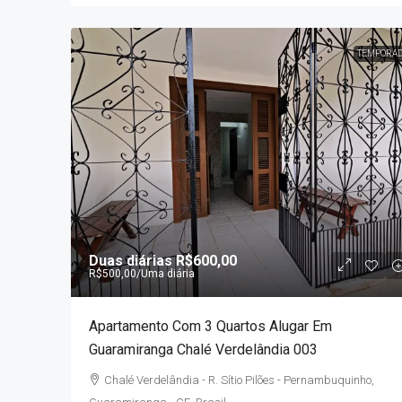
TEMPORA
Duas diárias
R$600,00
R$500,00
/Uma diária
Apartamento Com 3 Quartos Alugar Em
Guaramiranga Chalé Verdelândia 003
Chalé Verdelândia - R. Sítio Pilões - Pernambuquinho,