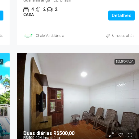
Guaramiranga - CE, Brasil
4
2
2
CASA
Detalhes
ás
Chalé Verdelândia
3 meses atrás
DA
TEMPORADA
Duas diárias
R$500,00
R$400,00
/Uma diária