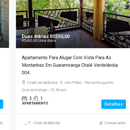
Duas diárias
R$1.000,00
9
/*
Duas diárias
R$550,00
R$900,00
/Uma diária
R$450,00
/Uma diária
entos Em
Casa Em Guaramiranga Com Piscina. Cha
Apartamento Para Alugar Com Vista Para As
ioMar Kennedy
Verdelandia 01
Montanhas Em Guaramiranga Chalé Verdelândia
Sampaio, 2000 -
Chalé Verdelândia - R. Sítio Pilões -
004
rasil
Pernambuquinho, Guaramiranga - CE, Brasil
Chalé Verdelândia - R. Sítio Pilões - Pernambuquinho,
m²
3
2
3
Guaramiranga - CE, Brasil
CASA
2
1
APARTAMENTO
Detalhes
ás
Chalé Verdelândia
3 meses atrás