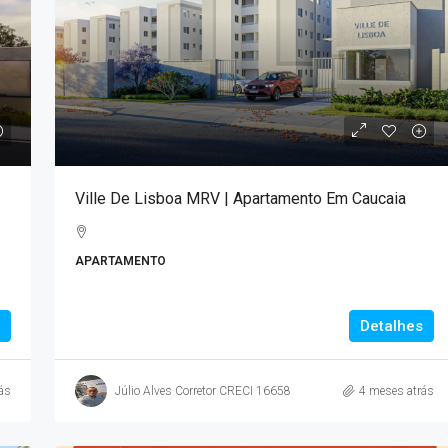
Duas diárias
R$1.000,00
9
/*
R$900,00
/Uma diária
entos Em
Casa Em Guaramiranga Com Piscina. Cha
Ville De Lisboa MRV | Apartamento Em Caucaia
ioMar Kennedy
Verdelandia 01
Sampaio, 2000 -
Chalé Verdelândia - R. Sítio Pilões -
APARTAMENTO
rasil
Pernambuquinho, Guaramiranga - CE, Brasil
m²
3
2
3
CASA
Detalhes
ás
Júlio Alves Corretor CRECI 16658
4 meses atrás