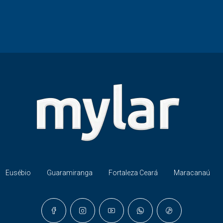
Eusébio
Guaramiranga
Fortaleza Ceará
Maracanaú