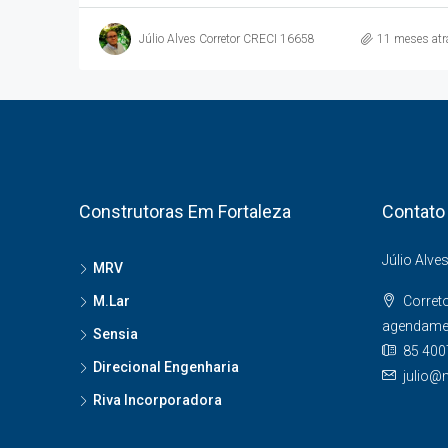
Júlio Alves Corretor CRECI 16658
11 meses atr
Construtoras Em Fortaleza
Contato
Júlio Alve
MRV
M.Lar
Corret
agendame
Sensia
85 400
Direcional Engenharia
julio@
Riva Incorporadora