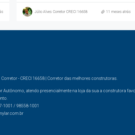
ás
Júlio Alves Corretor CRECI 16658
11 meses atrás
s Corretor - CRECI 16658 | Corretor das melhores construtoras.
or Autônomo, atendo presencialmente na loja da sua a construtora fav
nto.
7-1001 / 98558-1001
mylar.com.br