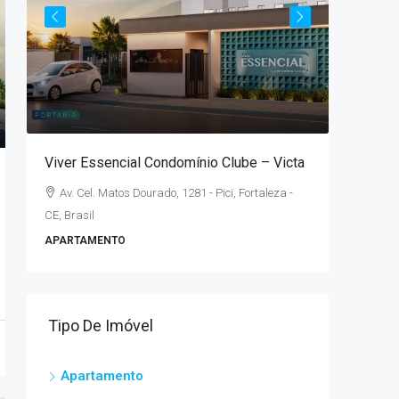
A parti
lé
Viver Essencial Condomínio Clube – Victa
Parque 
Av. Cel. Matos Dourado, 1281 - Pici, Fortaleza -
Rua Con
CE, Brasil
Brasil
APARTAMENTO
2
APARTAM
Tipo De Imóvel
Apartamento