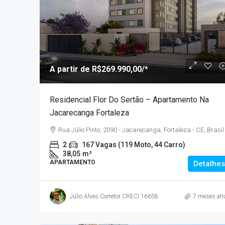
A partir de
R$377.936,3
A partir de
R$269.990,00
/*
MLar Kennedy – Apartam
Residencial Flor Do Sertão – Apartamento Na
Fortaleza Próximos Ao R
Jacarecanga Fortaleza
Avenida Sargento Hermínio 
Rua Júlio Pinto, 2090 - Jacarecanga, Fortaleza - CE, Brasil
Monte Castelo, Fortaleza - CE, B
2
167 Vagas (119 Moto, 44 Carro)
3
2
1
50,88
38,05
m²
APARTAMENTO
APARTAMENTO
Detalhes
Júlio Alves Corretor CRECI 16658
7 meses atr