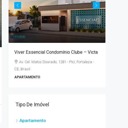
A parti
lé
Viver Essencial Condomínio Clube – Victa
Parque 
Av. Cel. Matos Dourado, 1281 - Pici, Fortaleza -
Rua Con
CE, Brasil
Brasil
APARTAMENTO
2
APARTAM
Tipo De Imóvel
Apartamento