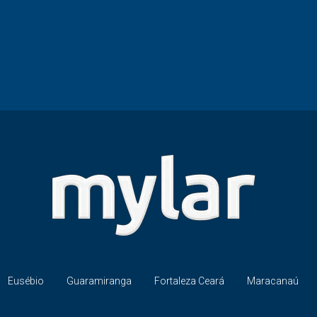
Eusébio
Guaramiranga
Fortaleza Ceará
Maracanaú