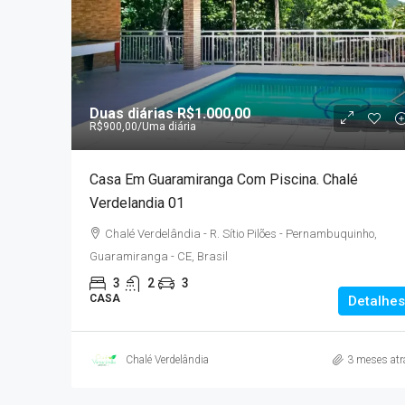
A partir de
R$377.936,3
Duas diárias
R$1.000,00
R$900,00
/Uma diária
MLar Kennedy – Apartam
Casa Em Guaramiranga Com Piscina. Chalé
Fortaleza Próximos Ao R
Verdelandia 01
Avenida Sargento Hermínio 
Chalé Verdelândia - R. Sítio Pilões - Pernambuquinho,
Monte Castelo, Fortaleza - CE, B
Guaramiranga - CE, Brasil
3
2
1
50,88
3
2
3
APARTAMENTO
CASA
Detalhes
Chalé Verdelândia
3 meses atr