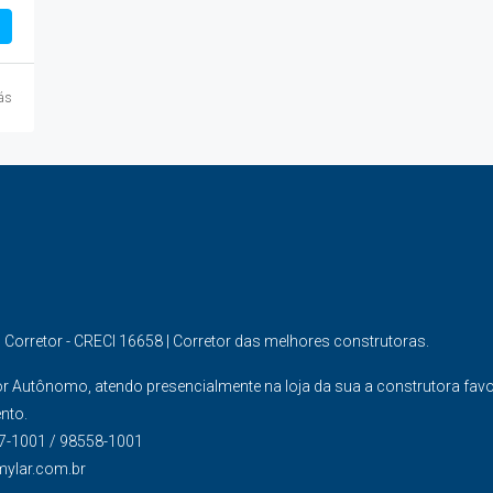
ás
s Corretor - CRECI 16658 | Corretor das melhores construtoras.
or Autônomo, atendo presencialmente na loja da sua a construtora fav
nto.
7-1001 / 98558-1001
mylar.com.br