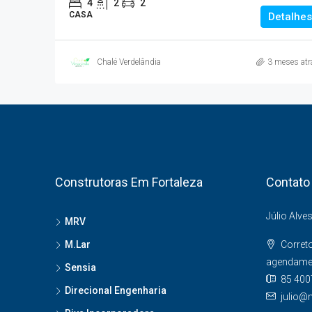
4
2
2
CASA
Detalhes
Chalé Verdelândia
3 meses atr
Construtoras Em Fortaleza
Contato
Júlio Alve
MRV
M.Lar
Corret
agendame
Sensia
85 400
Direcional Engenharia
julio@