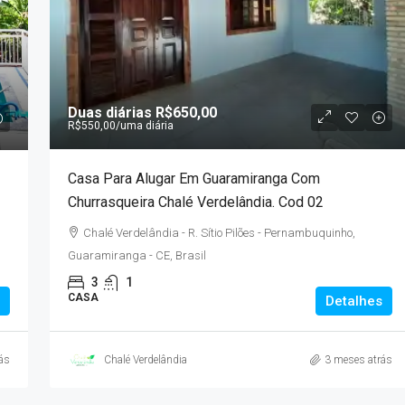
Duas diárias
R$1.000,00
9
/*
Duas diárias
R$650,00
R$900,00
/Uma diária
R$550,00
/uma diária
entos Em
Casa Em Guaramiranga Com Piscina. Cha
Casa Para Alugar Em Guaramiranga Com
ioMar Kennedy
Verdelandia 01
Churrasqueira Chalé Verdelândia. Cod 02
Sampaio, 2000 -
Chalé Verdelândia - R. Sítio Pilões -
Chalé Verdelândia - R. Sítio Pilões - Pernambuquinho,
rasil
Pernambuquinho, Guaramiranga - CE, Brasil
Guaramiranga - CE, Brasil
m²
3
2
3
3
1
CASA
CASA
Detalhes
ás
Chalé Verdelândia
3 meses atrás