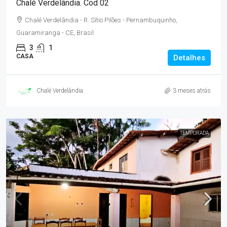
Chalé Verdelândia. Cod 02
Chalé Verdelândia - R. Sítio Pilões - Pernambuquinho,
Guaramiranga - CE, Brasil
3
1
CASA
Detalhes
Chalé Verdelândia
3 meses atrás
TEMPORADA