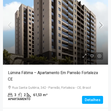
Lúmina Fátima – Apartamento Em Parreão Fortaleza
CE
Rua Santa Quitéria, 342 - Parreão, Fortaleza - CE, Brasil
3
2
61,53
m²
APARTAMENTO
Detalhes