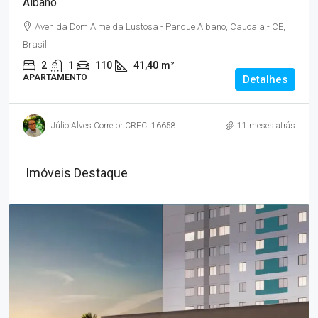
Albano
Avenida Dom Almeida Lustosa - Parque Albano, Caucaia - CE,
Brasil
2
1
110
41,40
m²
APARTAMENTO
Detalhes
Júlio Alves Corretor CRECI 16658
11 meses atrás
Imóveis Destaque