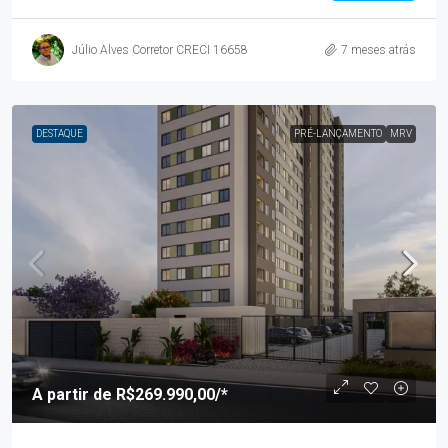
Júlio Alves Corretor CRECI 16658
7 meses atrás
DESTAQUE
PRÉ-LANÇAMENTO
MRV
A partir de
R$269.990,00
/*