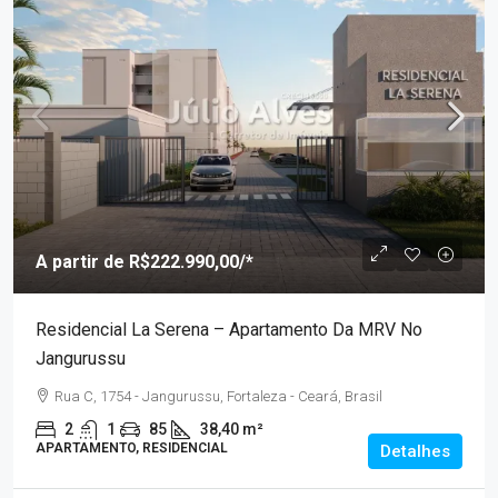
A partir de
R$222.990,00
/*
Residencial La Serena – Apartamento Da MRV No
Jangurussu
Rua C, 1754 - Jangurussu, Fortaleza - Ceará, Brasil
2
1
85
38,40 m²
APARTAMENTO, RESIDENCIAL
Detalhes