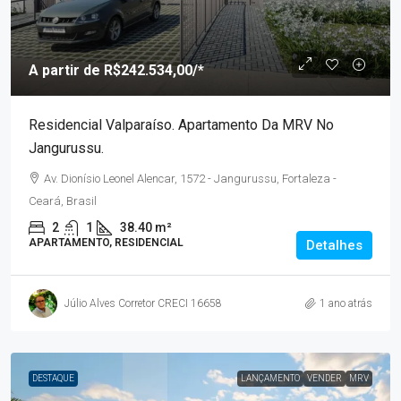
A partir de
R$242.534,00
/*
Residencial Valparaíso. Apartamento Da MRV No
Jangurussu.
Av. Dionísio Leonel Alencar, 1572 - Jangurussu, Fortaleza -
Ceará, Brasil
2
1
38.40 m²
APARTAMENTO, RESIDENCIAL
Detalhes
Júlio Alves Corretor CRECI 16658
1 ano atrás
DESTAQUE
LANÇAMENTO
VENDER
MRV