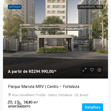
DESTAQUE
LANÇAMENTO
MRV
A partir de
R$294.990,00
/*
Parque Marista MRV | Centro – Fortaleza
Rua Conselheiro Tristão - Centro, Fortaleza - CE, Brasil
2
38,80
m²
APARTAMENTO
Detalhes