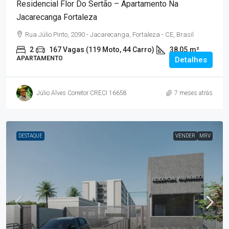
Residencial Flor Do Sertão – Apartamento Na
Jacarecanga Fortaleza
Rua Júlio Pinto, 2090 - Jacarecanga, Fortaleza - CE, Brasil
2
167 Vagas (119 Moto, 44 Carro)
38,05
m²
APARTAMENTO
Detalhes
Júlio Alves Corretor CRECI 16658
7 meses atrás
DESTAQUE
VENDER
MRV