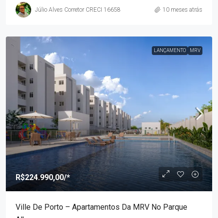
Júlio Alves Corretor CRECI 16658
10 meses atrás
LANÇAMENTO
MRV
R$224.990,00
/*
Ville De Porto – Apartamentos Da MRV No Parque