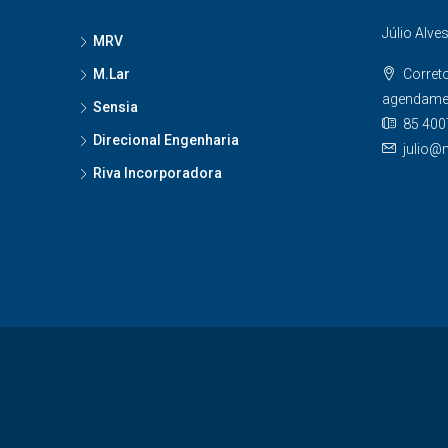
Júlio Alve
MRV
M.Lar
Corret
agendame
Sensia
85 400
Direcional Engenharia
julio@
Riva Incorporadora