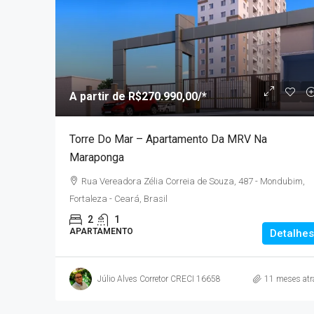
A partir de
R$377.936,3
A partir de
R$270.990,00
/*
MLar Kennedy – Apartam
Torre Do Mar – Apartamento Da MRV Na
Fortaleza Próximos Ao R
Maraponga
Avenida Sargento Hermínio 
Rua Vereadora Zélia Correia de Souza, 487 - Mondubim,
Monte Castelo, Fortaleza - CE, B
Fortaleza - Ceará, Brasil
3
2
1
50,88
2
1
APARTAMENTO
APARTAMENTO
Detalhes
Júlio Alves Corretor CRECI 16658
11 meses atr