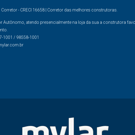
s Corretor - CRECI 16658 | Corretor das melhores construtoras.
or Autônomo, atendo presencialmente na loja da sua a construtora fav
nto.
7-1001 / 98558-1001
mylar.com.br