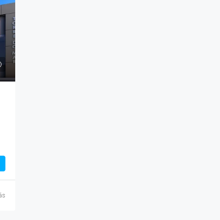
Duas diárias
R$1.000,00
9
/*
R$900,00
/Uma diária
entos Em
Casa Em Guaramiranga Com Piscina. Cha
ioMar Kennedy
Verdelandia 01
Sampaio, 2000 -
Chalé Verdelândia - R. Sítio Pilões -
rasil
Pernambuquinho, Guaramiranga - CE, Brasil
m²
3
2
3
CASA
ás