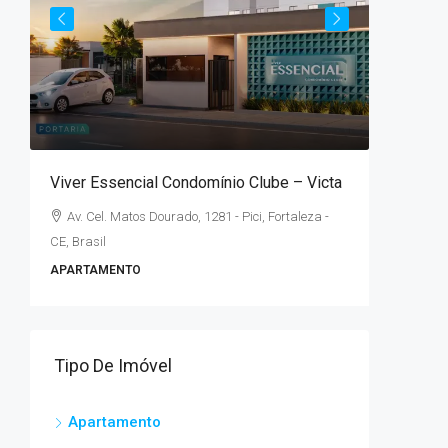
A parti
lé
Viver Essencial Condomínio Clube – Victa
Parque 
Av. Cel. Matos Dourado, 1281 - Pici, Fortaleza -
Rua Con
CE, Brasil
Brasil
APARTAMENTO
2
APARTAM
Tipo De Imóvel
Apartamento