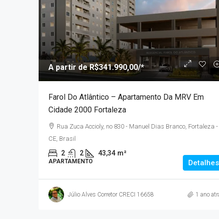
A partir de
R$377.936,3
A partir de
R$341.990,00
/*
MLar Kennedy – Apartam
Farol Do Atlântico – Apartamento Da MRV Em
Fortaleza Próximos Ao R
Cidade 2000 Fortaleza
Avenida Sargento Hermínio 
Rua Zuca Accioly, no 830 - Manuel Dias Branco, Fortaleza -
Monte Castelo, Fortaleza - CE, B
CE, Brasil
3
2
1
50,88
2
2
43,34
m²
APARTAMENTO
APARTAMENTO
Detalhes
Júlio Alves Corretor CRECI 16658
1 ano atr