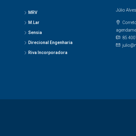
Júlio Alve
MRV
M.Lar
Corret
agendame
Sensia
85 400
Direcional Engenharia
julio@
Riva Incorporadora