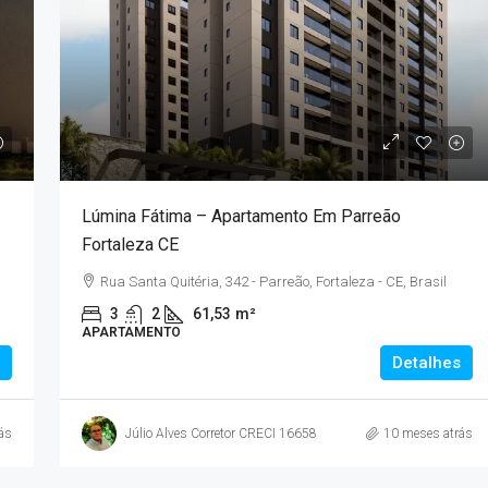
Duas diárias
R$1.000,00
9
/*
R$900,00
/Uma diária
entos Em
Casa Em Guaramiranga Com Piscina. Cha
Lúmina Fátima – Apartamento Em Parreão
ioMar Kennedy
Verdelandia 01
Fortaleza CE
Sampaio, 2000 -
Chalé Verdelândia - R. Sítio Pilões -
Rua Santa Quitéria, 342 - Parreão, Fortaleza - CE, Brasil
rasil
Pernambuquinho, Guaramiranga - CE, Brasil
3
2
61,53
m²
m²
3
2
3
APARTAMENTO
CASA
Detalhes
ás
Júlio Alves Corretor CRECI 16658
10 meses atrás