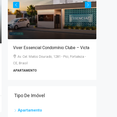
A parti
lé
Viver Essencial Condomínio Clube – Victa
Parque 
Av. Cel. Matos Dourado, 1281 - Pici, Fortaleza -
Rua Con
CE, Brasil
Brasil
APARTAMENTO
2
APARTAM
Tipo De Imóvel
Apartamento