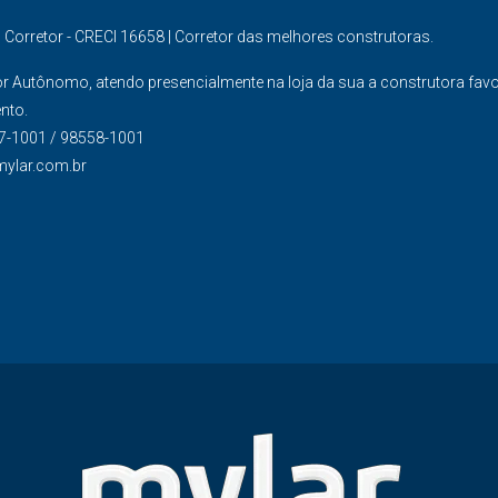
s Corretor - CRECI 16658 | Corretor das melhores construtoras.
or Autônomo, atendo presencialmente na loja da sua a construtora fav
nto.
7-1001 / 98558-1001
mylar.com.br