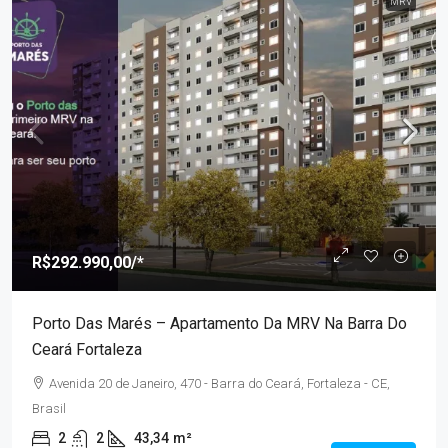
MRV
R$292.990,00
/*
Porto Das Marés – Apartamento Da MRV Na Barra Do
Ceará Fortaleza
Avenida 20 de Janeiro, 470 - Barra do Ceará, Fortaleza - CE,
Brasil
2
2
43,34
m²