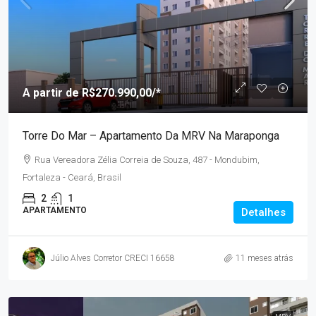
A partir de
R$270.990,00
/*
Torre Do Mar – Apartamento Da MRV Na Maraponga
Rua Vereadora Zélia Correia de Souza, 487 - Mondubim,
Fortaleza - Ceará, Brasil
2
1
APARTAMENTO
Detalhes
Júlio Alves Corretor CRECI 16658
11 meses atrás